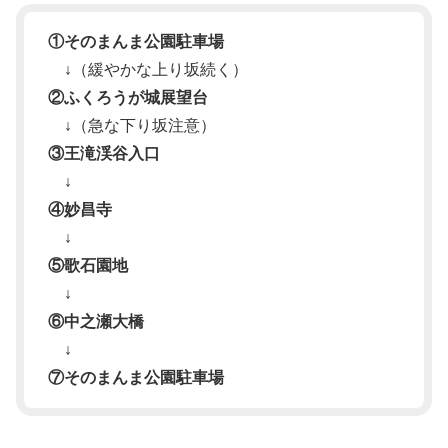
①そのまんま公園駐車場
↓
（緩やかな上り坂続く）
②ふくろうが城展望台
↓
（急な下り坂注意）
③王滝渓谷入口
↓
④妙昌寺
↓
⑤歌石園地
↓
⑥中之瀬大橋
↓
⑦そのまんま公園駐車場