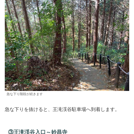
急な下り階段が続きます
急な下りを抜けると、王滝渓谷駐車場へ到着します。
③王滝渓谷入口～妙昌寺