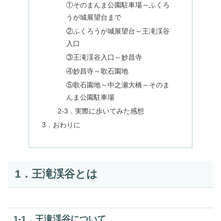
①そのまんま公園駐車場～ふくろ
うが城展望台まで
②ふくろうが城展望台～王滝渓谷
入口
③王滝渓谷入口～妙昌寺
④妙昌寺～歌石園地
⑤歌石園地～中之瀬大橋～そのま
んま公園駐車場
2‐3．実際に歩いてみた感想
3．おわりに
1．王滝渓谷とは
1‐1．王滝渓谷について