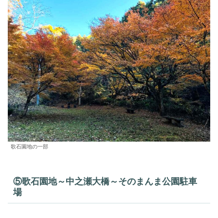
歌石園地の一部
⑤歌石園地～中之瀬大橋～そのまんま公園駐車
場