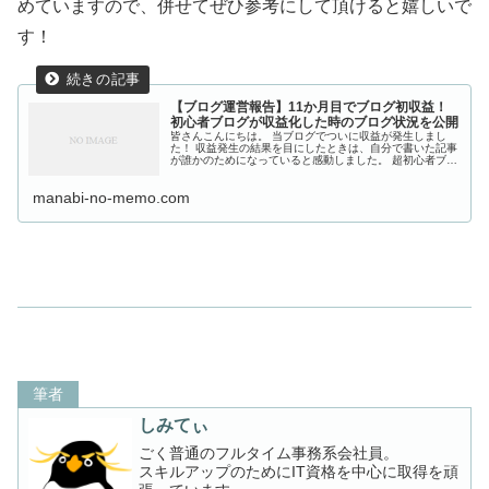
めていますので、併せてぜひ参考にして頂けると嬉しいで
す！
【ブログ運営報告】11か月目でブログ初収益！
初心者ブログが収益化した時のブログ状況を公開
皆さんこんにちは。 当ブログでついに収益が発生しまし
た！ 収益発生の結果を目にしたときは、自分で書いた記事
が誰かのためになっていると感動しました。 超初心者ブロ
グが収益化達成した時のブログ状況やかかった期間、やっ
たことなどを自分の備忘録もか...
manabi-no-memo.com
筆者
しみてぃ
ごく普通のフルタイム事務系会社員。
スキルアップのためにIT資格を中心に取得を頑